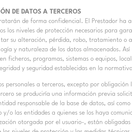
IÓN DE DATOS A TERCEROS
 tratarán de forma confidencial. El Prestador ha
os los niveles de protección necesarios para gara
itar su alteración, pérdida, robo, tratamiento o 
logía y naturaleza de los datos almacenados. As
 en ficheros, programas, sistemas o equipos, loca
ntegridad y seguridad establecidas en la normativ
 personales a terceros, excepto por obligación l
ercero se produciría una información previa solic
ntidad responsable de la base de datos, así como
o y/o las entidades a quienes se los haya comun
zación otorgada por el usuario-, están obligadas 
 los niveles de protección y las medidas técnicas